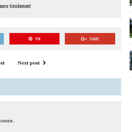
’ouvre timidement
PIN
SHARE
st
Next post
ounais.