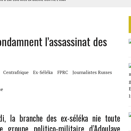
 BUDGÉTAIRES
SSEMBLÉE EN 2026
ILLAGES S’OUVRE TIMIDEMENT
ondamnent l’assassinat des
NS CONTRE LA RUSSIE
Centrafrique
Ex-Séléka
FPRC
Journalistes Russes
, la branche des ex-séléka nie toute
e groupe politico-militaire d’Adoulaye