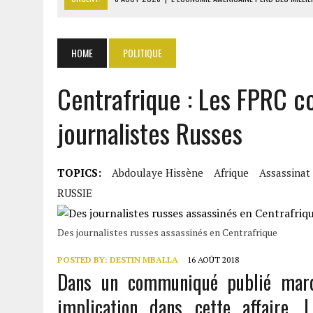
8 AOÛT 2026
|
L’UNIVERSITÉ LIBANAISE FRAGILISÉE PAR LES COUPES
8 AOÛT 2026
|
TALLA SYLLA APPELLE DIOMAYE FAYE À DISSOUDRE L’A
HOME
POLITIQUE
8 AOÛT 2026
|
LIBAN-SUD : LE CHANTIER DE RECONSTRUCTION DES V
Centrafrique : Les FPRC c
8 AOÛT 2026
|
LE SÉNAT AMÉRICAIN ADOPTE UN PROJET DE SANCTIO
journalistes Russes
TOPICS:
Abdoulaye Hissène
Afrique
Assassinat
RUSSIE
Des journalistes russes assassinés en Centrafrique
POSTED BY:
DESTIN MBALLA
16 AOÛT 2018
Dans un communiqué publié mardi
implication dans cette affaire. L