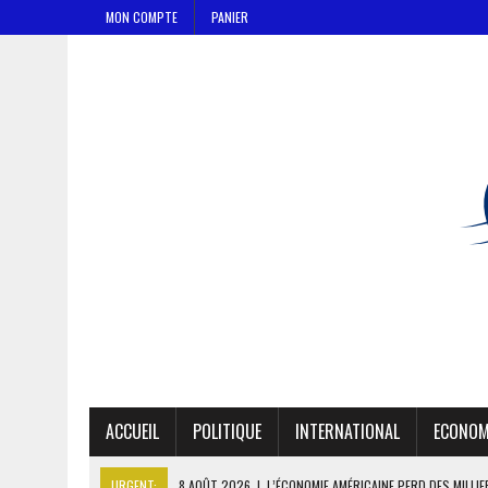
MON COMPTE
PANIER
ACCUEIL
POLITIQUE
INTERNATIONAL
ECONOM
URGENT:
8 AOÛT 2026
|
L’ÉCONOMIE AMÉRICAINE PERD DES MILLI