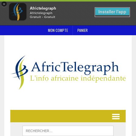
×
Africtelegraph
Installer l'app
Africtelegraph
Gratuit - Gratuit
MON COMPTE
PANIER