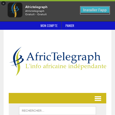
×
Africtelegraph
Installer l'app
Africtelegraph
Gratuit - Gratuit
MON COMPTE
PANIER