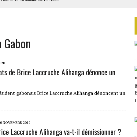
OUR L’INDÉPENDANCE
E DUPLICITÉ SUR L’ASER
RIEN DE DÉVELOPPEMENT
n Gabon
 DU PROJET SÉNÉGALO-MAURITANIEN
020
ats de Brice Laccruche Alihanga dénonce un
résident gabonais Brice Laccruche Alihanga dénoncent un
30 NOVEMBRE 2019
rice Laccruche Alihanga va-t-il démissionner ?