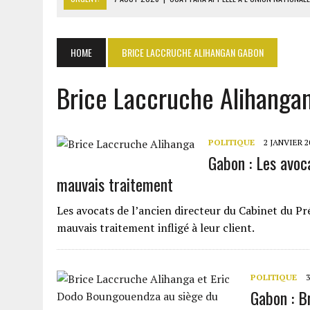
7 AOÛT 2026
|
CÔTE D’IVOIRE : OUATTARA GRACIE 4 661 DÉTENUS P
7 AOÛT 2026
|
SÉNÉGAL : THIERNO ALASSANE SALL ACCUSE PASTEF D
HOME
BRICE LACCRUCHE ALIHANGAN GABON
7 AOÛT 2026
|
LE PREMIER MINISTRE GUINÉEN SALUE LE MODÈLE IVOI
Brice Laccruche Alihanga
7 AOÛT 2026
|
GAZ GTA : KOSMOS ENERGY ACTUALISE L’AVANCEMENT
POLITIQUE
2 JANVIER 2
Gabon : Les avoc
mauvais traitement
Les avocats de l’ancien directeur du Cabinet du P
mauvais traitement infligé à leur client.
POLITIQUE
Gabon : B