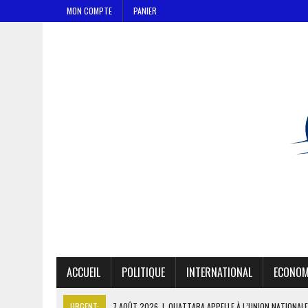
MON COMPTE
PANIER
ACCUEIL
POLITIQUE
INTERNATIONAL
ECONOM
URGENT:
7 AOÛT 2026
|
OUATTARA APPELLE À L’UNION NATIONALE