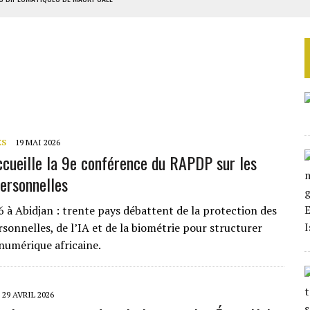
ES ADF
 DE NOUVELLES RELAXES
ASSE DE SIXIÈME
TURES SYRIENNES
ES
19 MAI 2026
ccueille la 9e conférence du RAPDP sur les
ersonnelles
à Abidjan : trente pays débattent de la protection des
sonnelles, de l’IA et de la biométrie pour structurer
numérique africaine.
29 AVRIL 2026