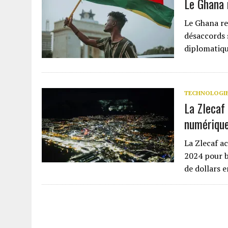
Le Ghana 
Le Ghana re
désaccords 
diplomatiq
TECHNOLOGI
La Zlecaf
numériqu
La Zlecaf a
2024 pour b
de dollars 