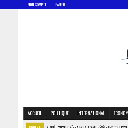
MON COMPTE
PANIER
ACCUEIL
POLITIQUE
INTERNATIONAL
ECONOM
URGENT:
9 AOÛT 2026
|
AÏSSATA TALL SALL RÉVÈLE LES COULISS