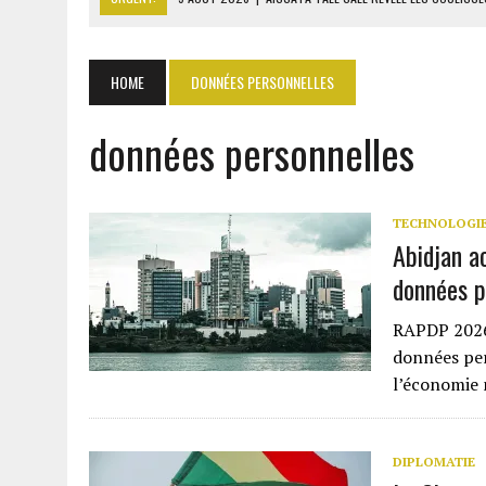
9 AOÛT 2026
|
ITURI : 13 CIVILS TUÉS ET UN VILLAGE INCENDIÉ PAR L
9 AOÛT 2026
|
AFFAIRE PAPE CHEIKH DIALLO : OUSMANE KANE CRAINT
HOME
DONNÉES PERSONNELLES
9 AOÛT 2026
|
GABON : 46 000 ÉLÈVES DU PRIMAIRE AFFECTÉS EN CL
données personnelles
9 AOÛT 2026
|
ASSALA À DAMAS : UN CONCERT QUI RAVIVE LES FRAC
TECHNOLOGI
Abidjan a
données p
RAPDP 2026 
données per
l’économie 
DIPLOMATIE