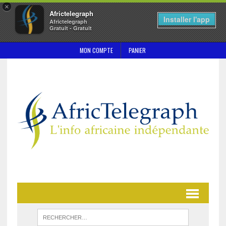
×
Africtelegraph
Installer l'app
Africtelegraph
Gratuit - Gratuit
MON COMPTE
PANIER