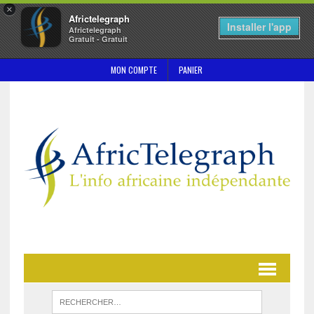
×
Africtelegraph
Installer l'app
Africtelegraph
Gratuit - Gratuit
MON COMPTE
PANIER