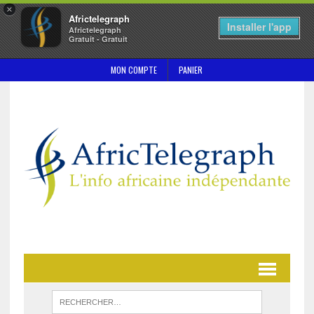
×
Africtelegraph
Installer l'app
Africtelegraph
Gratuit - Gratuit
MON COMPTE
PANIER