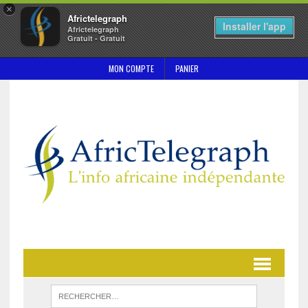
×
Africtelegraph
Installer l'app
Africtelegraph
Gratuit - Gratuit
MON COMPTE
PANIER