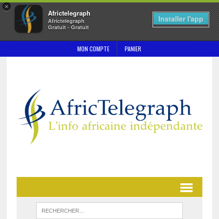
×
Africtelegraph
Installer l'app
Africtelegraph
Gratuit - Gratuit
MON COMPTE
PANIER