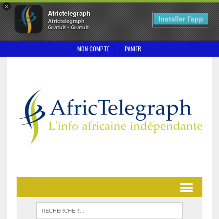
×
Africtelegraph
Installer l'app
Africtelegraph
Gratuit - Gratuit
MON COMPTE
PANIER