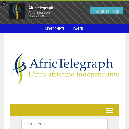
×
Africtelegraph
Installer l'app
Africtelegraph
Gratuit - Gratuit
MON COMPTE
PANIER