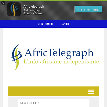
×
Africtelegraph
Installer l'app
Africtelegraph
Gratuit - Gratuit
MON COMPTE
PANIER