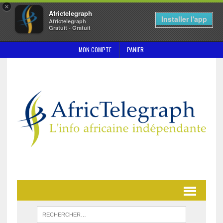
×
Africtelegraph
Installer l'app
Africtelegraph
Gratuit - Gratuit
MON COMPTE
PANIER