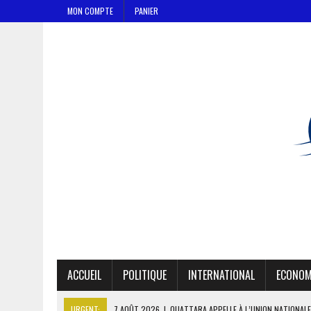
MON COMPTE
PANIER
ACCUEIL
POLITIQUE
INTERNATIONAL
ECONOM
URGENT:
7 AOÛT 2026
|
OUATTARA APPELLE À L’UNION NATIONALE