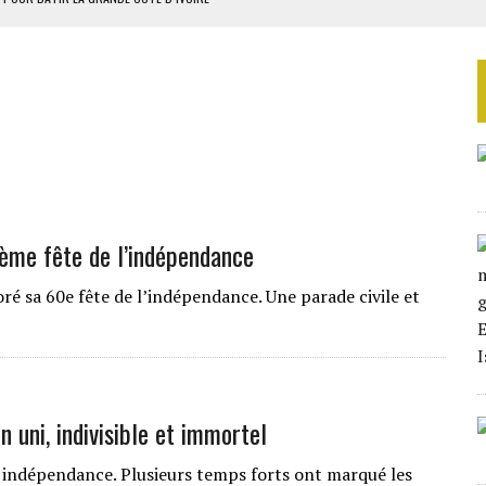
OUR L’INDÉPENDANCE
E DUPLICITÉ SUR L’ASER
RIEN DE DÉVELOPPEMENT
 DU PROJET SÉNÉGALO-MAURITANIEN
ème fête de l’indépendance
 sa 60e fête de l’indépendance. Une parade civile et
uni, indivisible et immortel
n indépendance. Plusieurs temps forts ont marqué les