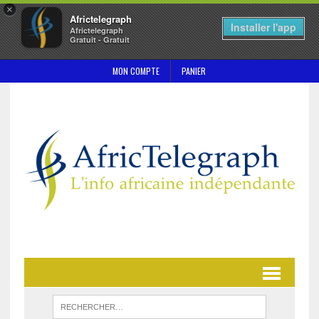
×
Africtelegraph
Installer l'app
Africtelegraph
Gratuit - Gratuit
MON COMPTE
PANIER