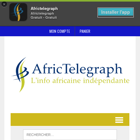
×
Africtelegraph
Installer l'app
Africtelegraph
Gratuit - Gratuit
MON COMPTE
PANIER