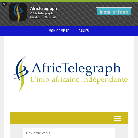
×
Africtelegraph
Installer l'app
Africtelegraph
Gratuit - Gratuit
MON COMPTE
PANIER