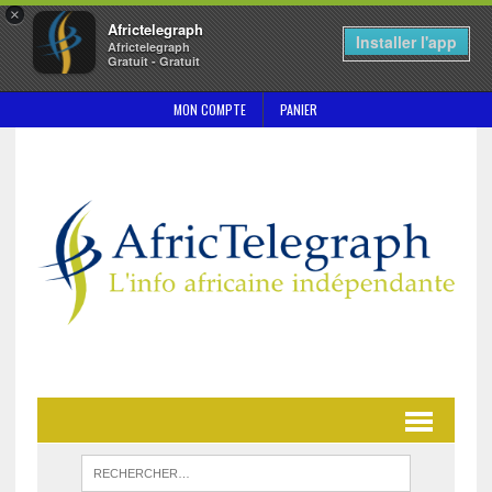
×
Africtelegraph
Installer l'app
Africtelegraph
Gratuit - Gratuit
MON COMPTE
PANIER