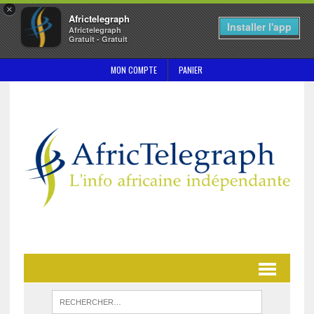
×
Africtelegraph
Installer l'app
Africtelegraph
Gratuit - Gratuit
MON COMPTE
PANIER