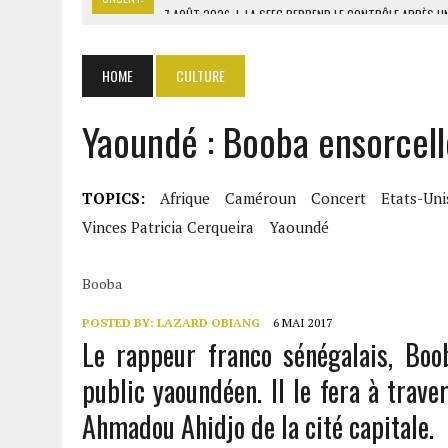
7 AOÛT 2026
|
LE PREMIER MINISTRE GUINÉEN SALUE LE MODÈLE IVOI
7 AOÛT 2026
|
OUATTARA ANNONCE DES SANCTIONS CONTRE LES DÉ
HOME
CULTURE
7 AOÛT 2026
|
OUATTARA PROMET DE POURSUIVRE LA SÉCURISATION
Yaoundé : Booba ensorcelle
7 AOÛT 2026
|
CENTRAFRIQUE : L’OR HISSE LES EXPORTATIONS À 313
TOPICS:
Afrique
Caméroun
Concert
Etats-Uni
Vinces Patricia Cerqueira
Yaoundé
Booba
POSTED BY:
LAZARD OBIANG
6 MAI 2017
Le rappeur franco sénégalais, Boob
public yaoundéen. Il le fera à trav
Ahmadou Ahidjo de la cité capitale.