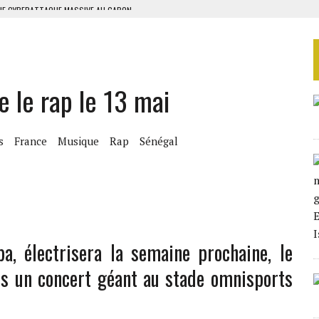
RIEN DE DÉVELOPPEMENT
GUERPISSEMENTS ILLÉGAUX
 DES ZONES À RISQUE
 le rap le 13 mai
 MILLIONS USD EN 2025
s
France
Musique
Rap
Sénégal
a, électrisera la semaine prochaine, le
ers un concert géant au stade omnisports