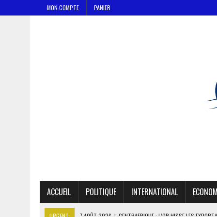
MON COMPTE
PANIER
ACCUEIL
POLITIQUE
INTERNATIONAL
ECONOM
URGENT:
7 AOÛT 2026
|
LA SEEG REPREND LE CONTRÔLE APRÈS U