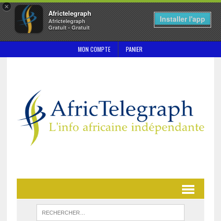
×
Africtelegraph
Installer l'app
Africtelegraph
Gratuit - Gratuit
MON COMPTE
PANIER