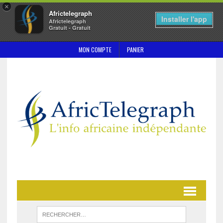
×
Africtelegraph
Installer l'app
Africtelegraph
Gratuit - Gratuit
MON COMPTE
PANIER