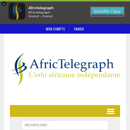
×
Africtelegraph
Installer l'app
Africtelegraph
Gratuit - Gratuit
MON COMPTE
PANIER