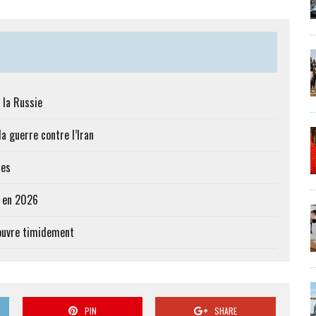
 la Russie
a guerre contre l’Iran
res
e en 2026
’ouvre timidement
PIN
SHARE