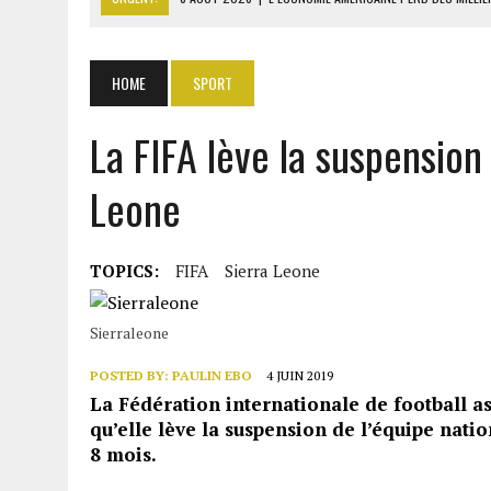
8 AOÛT 2026
|
L’UNIVERSITÉ LIBANAISE FRAGILISÉE PAR LES COUPES
8 AOÛT 2026
|
TALLA SYLLA APPELLE DIOMAYE FAYE À DISSOUDRE L’A
HOME
SPORT
8 AOÛT 2026
|
LIBAN-SUD : LE CHANTIER DE RECONSTRUCTION DES V
La FIFA lève la suspension
8 AOÛT 2026
|
LE SÉNAT AMÉRICAIN ADOPTE UN PROJET DE SANCTIO
Leone
TOPICS:
FIFA
Sierra Leone
Sierraleone
POSTED BY:
PAULIN EBO
4 JUIN 2019
La Fédération internationale de football as
qu’elle lève la suspension de l’équipe nati
8 mois.