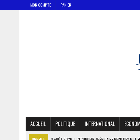
MON COMPTE
PANIER
ACCUEIL
POLITIQUE
INTERNATIONAL
ECONOM
URGENT:
8 AOÛT 2026
|
L’ÉCONOMIE AMÉRICAINE PERD DES MILLI