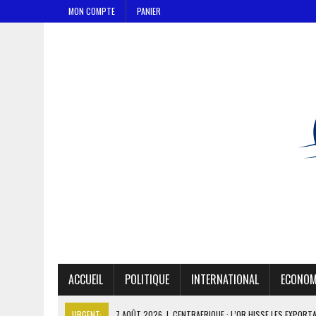
MON COMPTE
PANIER
ACCUEIL
POLITIQUE
INTERNATIONAL
ECONOM
URGENT:
7 AOÛT 2026
|
CENTRAFRIQUE : L’OR HISSE LES EXPORT