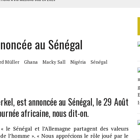
TAQUE MASSIVE AU GABON
RIEN DE DÉVELOPPEMENT
GUERPISSEMENTS ILLÉGAUX
annoncée au Sénégal
 DES ZONES À RISQUE
rd Müller
Ghana
Macky Sall
Nigéria
Sénégal
rkel, est annoncée au Sénégal, le 29 Août
ournée africaine, nous dit-on.
« le Sénégal et l’Allemagne partagent des valeurs
e l’homme ». « Nous apprécions le rôle joué par le