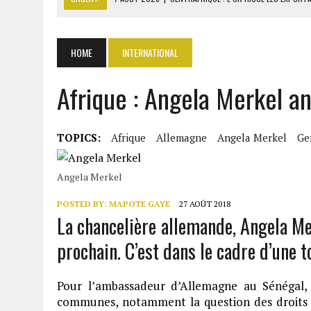
7 AOÛT 2026
|
LA SEEG REPREND LE CONTRÔLE APRÈS UNE CYBERAT
7 AOÛT 2026
|
LE PREMIER MINISTRE GUINÉEN SALUE LE MODÈLE IVOI
HOME
INTERNATIONAL
7 AOÛT 2026
|
OUATTARA ANNONCE DES SANCTIONS CONTRE LES DÉ
Afrique : Angela Merkel 
7 AOÛT 2026
|
OUATTARA PROMET DE POURSUIVRE LA SÉCURISATION
TOPICS:
Afrique
Allemagne
Angela Merkel
Ge
Angela Merkel
POSTED BY:
MAPOTE GAYE
27 AOÛT 2018
La chancelière allemande, Angela Me
prochain. C’est dans le cadre d’une t
Pour l’ambassadeur d’Allemagne au Sénégal, 
communes, notamment la question des droits d