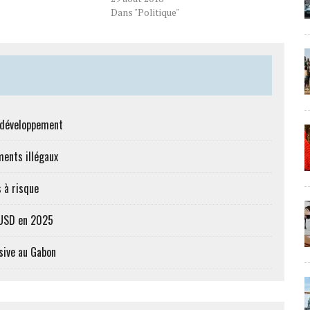
Dans "Politique"
e développement
ments illégaux
 à risque
s USD en 2025
sive au Gabon