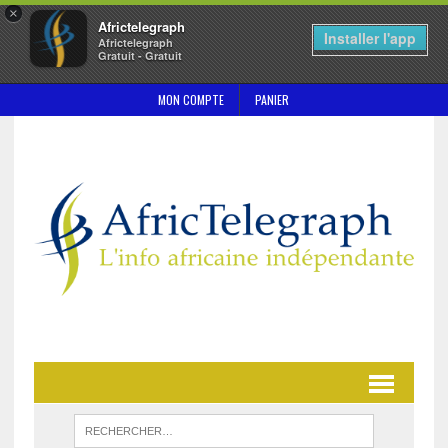
×
Africtelegraph
Installer l'app
Africtelegraph
Gratuit - Gratuit
MON COMPTE
PANIER