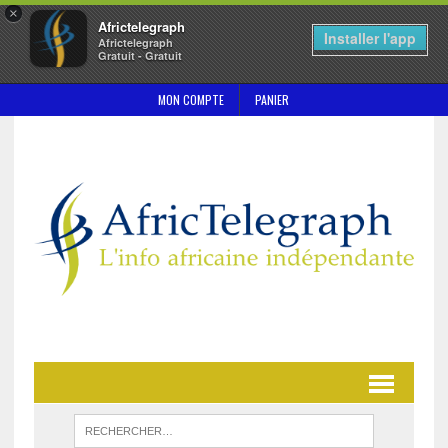
×
Africtelegraph
Installer l'app
Africtelegraph
Gratuit - Gratuit
MON COMPTE
PANIER