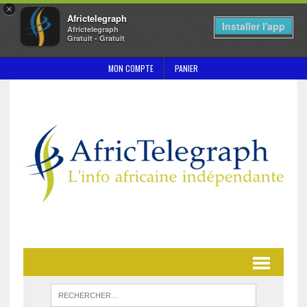
×
Africtelegraph
Installer l'app
Africtelegraph
Gratuit - Gratuit
MON COMPTE
PANIER