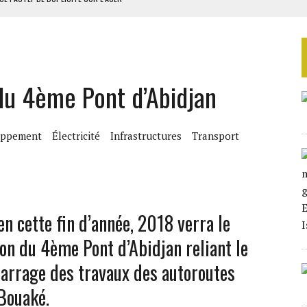
RIEN DE DÉVELOPPEMENT
 DU PROJET SÉNÉGALO-MAURITANIEN
 LA GRANDE CÔTE D’IVOIRE
u 4ème Pont d’Abidjan
OUR L’INDÉPENDANCE
oppement
Électricité
Infrastructures
Transport
en cette fin d’année, 2018 verra le
on du 4ème Pont d’Abidjan reliant le
marrage des travaux des autoroutes
Bouaké.