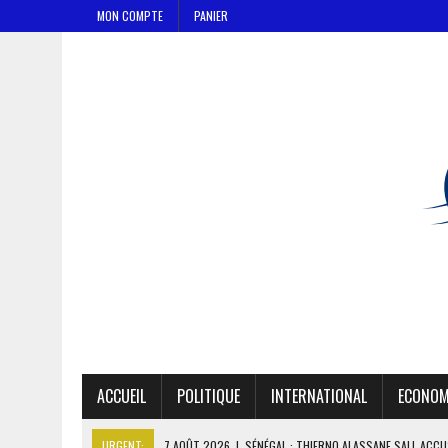
MON COMPTE
PANIER
ACCUEIL
POLITIQUE
INTERNATIONAL
ECONOM
URGENT:
7 AOÛT 2026
|
SÉNÉGAL : THIERNO ALASSANE SALL ACCU