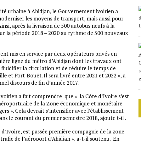
lité urbaine à Abidjan, le Gouvernement ivoirien a
oderniser les moyens de transport, mais aussi pour
Ainsi, après la livraison de 500 autobus neufs à la
sur la période 2018 – 2020 au rythme de 500 nouveaux
ment mis en service par deux opérateurs privés en
emière ligne du métro d’Abidjan dont les travaux ont
luidifier la circulation et de réduire le temps de
le et Port-Bouët. Il sera livré entre 2021 et 2022 », a
nel discours de fin d’année 2017.
ivoirien a fait comprendre que « la Côte d’Ivoire s’est
aéroportuaire de la Zone économique et monétaire
ers ». Cela devrait s’intensifier avec l’établissement
dans le courant du premier semestre 2018, ajoute t-il .
 d’Ivoire, est passée première compagnie de la zone
fic de l’aéroport d’Abidjan », a-t-il soutenu. En