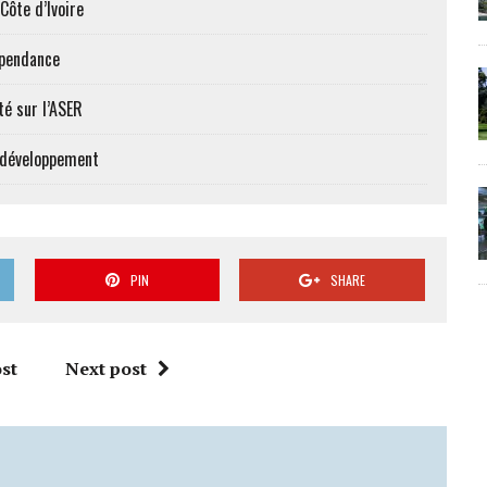
Côte d’Ivoire
épendance
té sur l’ASER
e développement
PIN
SHARE
st
Next post