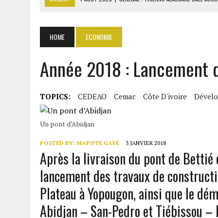
7 AOÛT 2026
|
LE PREMIER MINISTRE GUINÉEN SALUE LE MODÈLE IVOI
7 AOÛT 2026
|
GAZ GTA : KOSMOS ENERGY ACTUALISE L’AVANCEMENT
HOME
ECONOMIE
7 AOÛT 2026
|
OUATTARA APPELLE À L’UNION NATIONALE POUR BÂTIR
Année 2018 : Lancement d
7 AOÛT 2026
|
CÔTE D’IVOIRE : OUATTARA GRACIE 4 661 DÉTENUS P
TOPICS:
CEDEAO
Cemac
Côte D'ivoire
Dével
Un pont d’Abidjan
POSTED BY:
MAPOTE GAYE
3 JANVIER 2018
Après la livraison du pont de Bettié 
lancement des travaux de constructi
Plateau à Yopougon, ainsi que le dé
Abidjan – San-Pedro et Tiébissou – 