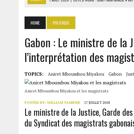
7 AOÛT 2026
|
SÉNÉGAL : THIERNO ALASSANE SALL ACCUSE PASTEF D
7 AOÛT 2026
|
LE PREMIER MINISTRE GUINÉEN SALUE LE MODÈLE IVOI
HOME
POLITIQUE
7 AOÛT 2026
|
GAZ GTA : KOSMOS ENERGY ACTUALISE L’AVANCEMENT
Gabon : Le ministre de la 
7 AOÛT 2026
|
OUATTARA APPELLE À L’UNION NATIONALE POUR BÂTIR
l’interprétation des magis
TOPICS:
Anicet Mboumbou Miyakou
Gabon
Jus
Anicet Mboumbou Miyakou et les magistrats
POSTED BY:
WILLIAM TAMBWE
17 JUILLET 2018
Le ministre de la Justice, Garde des
du Syndicat des magistrats gabonai