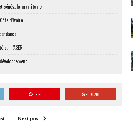
et sénégalo-mauritanien
Côte d’Ivoire
épendance
té sur l’ASER
e développement
PIN
SHARE
st
Next post