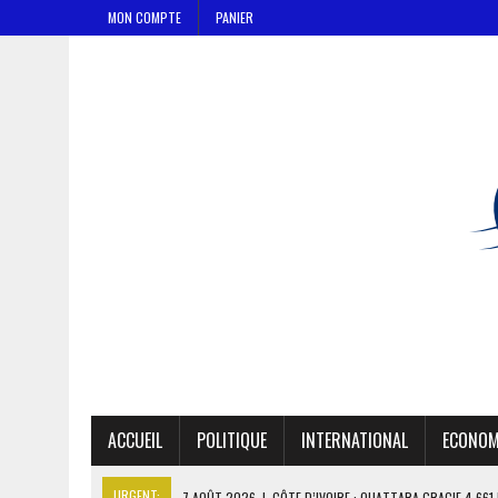
MON COMPTE
PANIER
ACCUEIL
POLITIQUE
INTERNATIONAL
ECONOM
URGENT:
7 AOÛT 2026
|
CÔTE D’IVOIRE : OUATTARA GRACIE 4 66