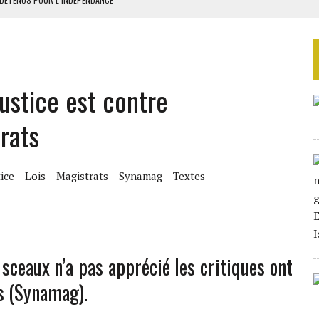
E DUPLICITÉ SUR L’ASER
RIEN DE DÉVELOPPEMENT
 DU PROJET SÉNÉGALO-MAURITANIEN
Justice est contre
 LA GRANDE CÔTE D’IVOIRE
trats
tice
Lois
Magistrats
Synamag
Textes
 sceaux n’a pas apprécié les critiques ont
s (Synamag).