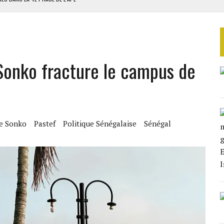
AU SÉNÉGAL
SUD DÉCROCHENT LEUR QUALIFICATION POUR LES QUARTS DE FINALE
LA FINALE AU MAROC
-Sonko fracture le campus de
SOUTENIR DIOMAYE FAYE
e Sonko
Pastef
Politique Sénégalaise
Sénégal