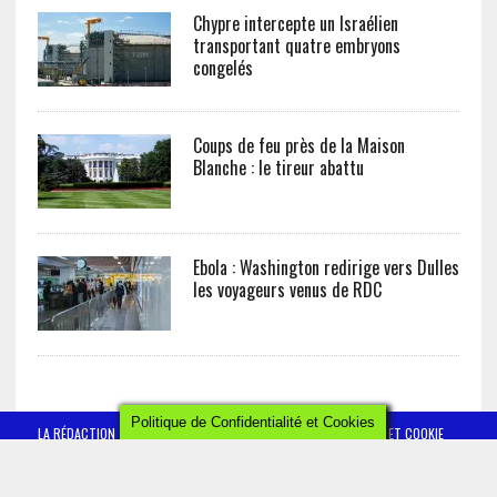
Chypre intercepte un Israélien
transportant quatre embryons
congelés
Coups de feu près de la Maison
Blanche : le tireur abattu
Ebola : Washington redirige vers Dulles
les voyageurs venus de RDC
Politique de Confidentialité et Cookies
LA RÉDACTION
CONTACT
POLITIQUE DE CONFIDENTIALITÉ ET COOKIE
MENTIONS LÉGALES
AFRICTELEGRAPH - ALL RIGHTS RESERVED 2019