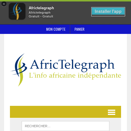
×
Africtelegraph
Installer l'app
Africtelegraph
Gratuit - Gratuit
MON COMPTE
PANIER