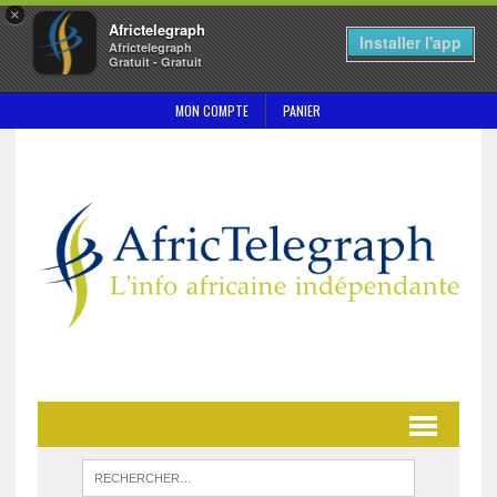
×
Africtelegraph
Installer l'app
Africtelegraph
Gratuit - Gratuit
MON COMPTE
PANIER