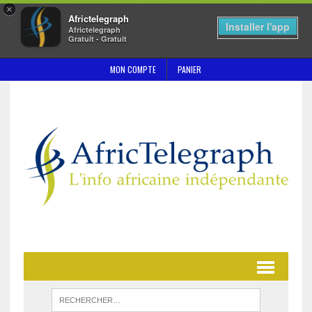
×
Africtelegraph
Installer l'app
Africtelegraph
Gratuit - Gratuit
MON COMPTE
PANIER