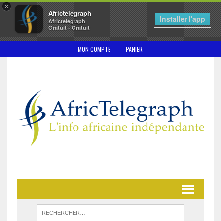
×
Africtelegraph
Installer l'app
Africtelegraph
Gratuit - Gratuit
MON COMPTE
PANIER