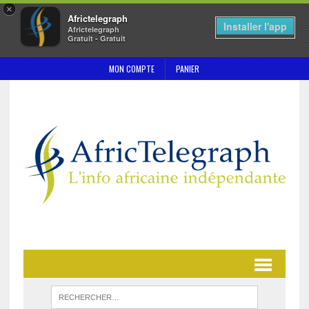
×
Africtelegraph
Installer l'app
Africtelegraph
Gratuit - Gratuit
MON COMPTE
PANIER