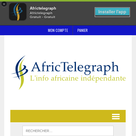
×
Africtelegraph
Installer l'app
Africtelegraph
Gratuit - Gratuit
MON COMPTE
PANIER