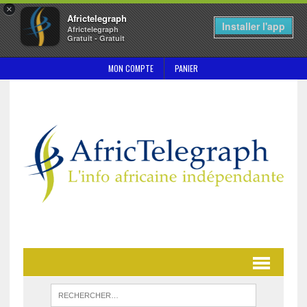
×
Africtelegraph
Installer l'app
Africtelegraph
Gratuit - Gratuit
MON COMPTE
PANIER