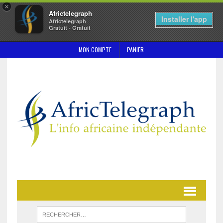
×
Africtelegraph
Installer l'app
Africtelegraph
Gratuit - Gratuit
MON COMPTE
PANIER