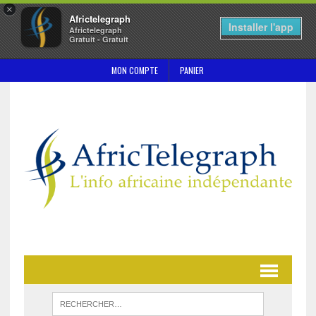
×
Africtelegraph
Installer l'app
Africtelegraph
Gratuit - Gratuit
MON COMPTE
PANIER