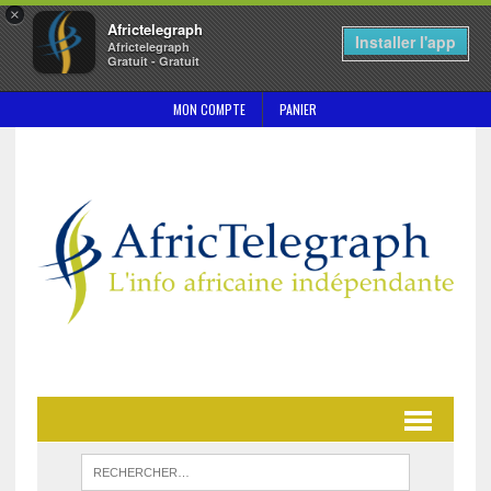
×
Africtelegraph
Installer l'app
Africtelegraph
Gratuit - Gratuit
MON COMPTE
PANIER