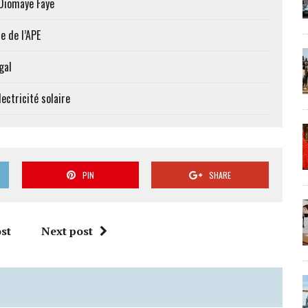
 Diomaye Faye
e de l’APE
gal
ectricité solaire
PIN
SHARE
st
Next post