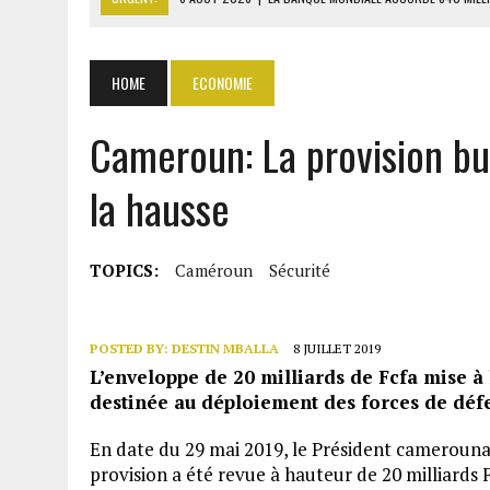
6 AOÛT 2026
|
RWANDA : LES MÉNAGES APPELÉS À DEVENIR PRODUCT
6 AOÛT 2026
|
MONDIAL 2030 : INFANTINO ACCUSÉ D’AVOIR PROMIS 
HOME
ECONOMIE
6 AOÛT 2026
|
SÉNÉGAL : ABDOU KHADIR SOW QUITTE LE PRP POUR 
Cameroun: La provision bu
6 AOÛT 2026
|
CÔTE D’IVOIRE-UE : 1 074 LIGNES TARIFAIRES DANS LA
la hausse
TOPICS:
Caméroun
Sécurité
POSTED BY:
DESTIN MBALLA
8 JUILLET 2019
L’enveloppe de 20 milliards de Fcfa mise à 
destinée au déploiement des forces de défen
En date du 29 mai 2019, le Président camerounais
provision a été revue à hauteur de 20 milliards F