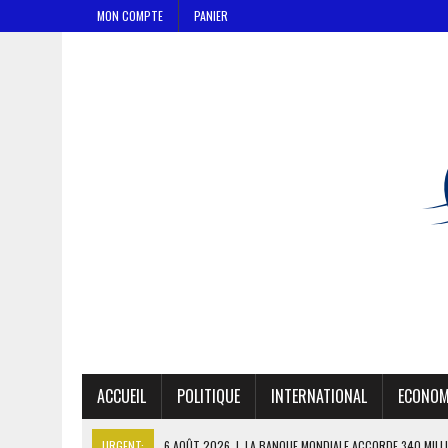
MON COMPTE
PANIER
ACCUEIL
POLITIQUE
INTERNATIONAL
ECONOM
URGENT:
6 AOÛT 2026
|
LA BANQUE MONDIALE ACCORDE 340 MILL