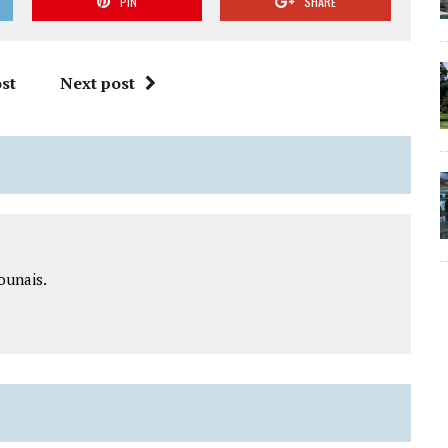
PIN
SHARE
st
Next post
ounais.