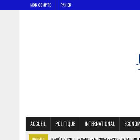
MON COMPTE
PANIER
ACCUEIL
POLITIQUE
INTERNATIONAL
ECONOM
URGENT:
6 AOÛT 2026
|
LA BANQUE MONDIALE ACCORDE 340 MILL