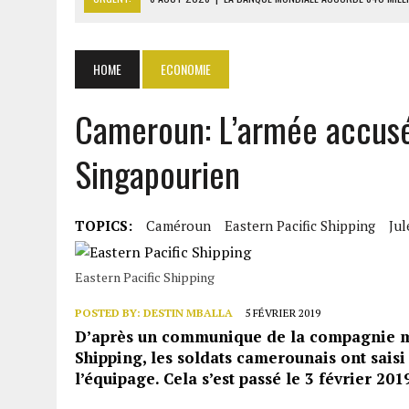
6 AOÛT 2026
|
RWANDA : LES MÉNAGES APPELÉS À DEVENIR PRODUCT
6 AOÛT 2026
|
MONDIAL 2030 : INFANTINO ACCUSÉ D’AVOIR PROMIS 
HOME
ECONOMIE
6 AOÛT 2026
|
SÉNÉGAL : ABDOU KHADIR SOW QUITTE LE PRP POUR 
Cameroun: L’armée accusée 
6 AOÛT 2026
|
CÔTE D’IVOIRE-UE : 1 074 LIGNES TARIFAIRES DANS LA
Singapourien
TOPICS:
Caméroun
Eastern Pacific Shipping
Ju
Eastern Pacific Shipping
POSTED BY:
DESTIN MBALLA
5 FÉVRIER 2019
D’après un communique de la compagnie ma
Shipping, les soldats camerounais ont saisi
l’équipage. Cela s’est passé le 3 février 2