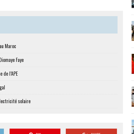
 au Maroc
 Diomaye Faye
e de l’APE
gal
ectricité solaire