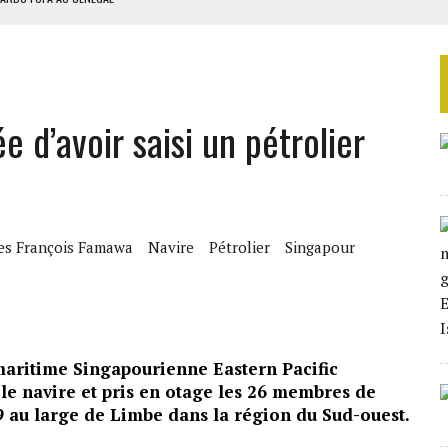
EURS D’ÉLECTRICITÉ SOLAIRE
LA FINALE AU MAROC
SOUTENIR DIOMAYE FAYE
d’avoir saisi un pétrolier
 4E PHASE DE L’APE
les François Famawa
Navire
Pétrolier
Singapour
ritime Singapourienne Eastern Pacific
 le navire et pris en otage les 26 membres de
019 au large de Limbe dans la région du Sud-ouest.