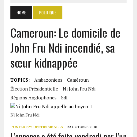
HOME
POLITIQUE
Cameroun: Le domicile de
John Fru Ndi incendié, sa
sœur kidnappée
TOPICS:
Ambazoniens
Caméroun
Élection Présidentielle
Ni John Fru Ndi
Régions Anglophones
Sdf
Ni John Fru Ndi
POSTED BY:
DESTIN MBALLA
22 OCTOBRE 2018
L’annonce a été faite vendredi par l’un