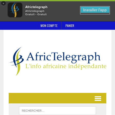
×
Africtelegraph
Installer l'app
Africtelegraph
Gratuit - Gratuit
MON COMPTE
PANIER