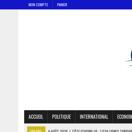
MON COMPTE
PANIER
ACCUEIL
POLITIQUE
INTERNATIONAL
ECONOM
URGENT:
6 AOÛT 2026
|
CÔTE D’IVOIRE-UE : 1 074 LIGNES TARIFA