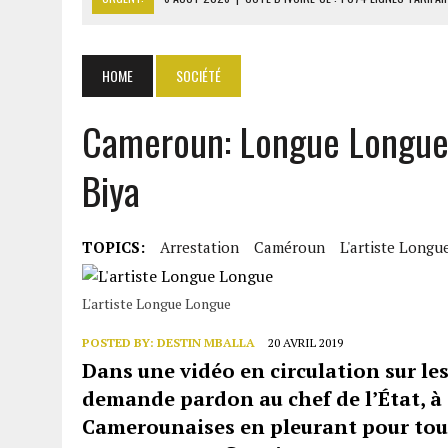
6 AOÛT 2026
|
LA BANQUE MONDIALE ACCORDE 340 MILLIARDS FCFA 
6 AOÛT 2026
|
CAN FÉMININE : LA CÔTE D’IVOIRE ET L’AFRIQUE DU 
HOME
SOCIÉTÉ
6 AOÛT 2026
|
MONDIAL 2030 : INFANTINO ACCUSÉ D’AVOIR PROMIS 
Cameroun: Longue Longue 
6 AOÛT 2026
|
SÉNÉGAL : ABDOU KHADIR SOW QUITTE LE PRP POUR 
Biya
TOPICS:
Arrestation
Caméroun
L'artiste Long
L'artiste Longue Longue
POSTED BY:
DESTIN MBALLA
20 AVRIL 2019
Dans une vidéo en circulation sur les
demande pardon au chef de l’État, à 
Camerounaises en pleurant pour tous