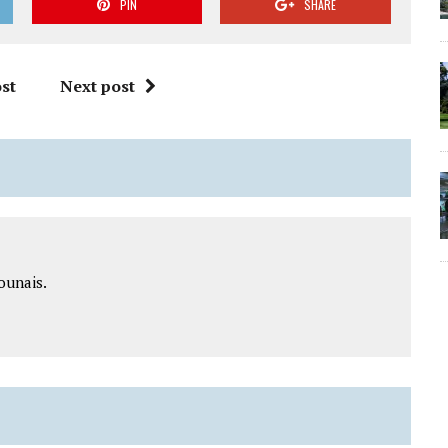
PIN
SHARE
st
Next post
ounais.