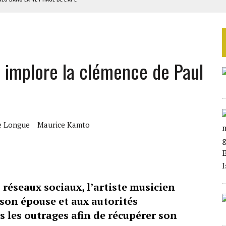
AU SÉNÉGAL
SUD DÉCROCHENT LEUR QUALIFICATION POUR LES QUARTS DE FINALE
LA FINALE AU MAROC
implore la clémence de Paul
SOUTENIR DIOMAYE FAYE
ue Longue
Maurice Kamto
 réseaux sociaux, l’artiste musicien
son épouse et aux autorités
 les outrages afin de récupérer son