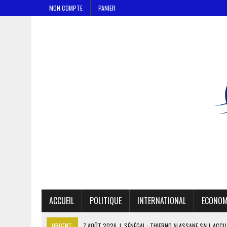
MON COMPTE
PANIER
ACCUEIL
POLITIQUE
INTERNATIONAL
ECONOM
URGENT:
7 AOÛT 2026
|
SÉNÉGAL : THIERNO ALASSANE SALL ACCU