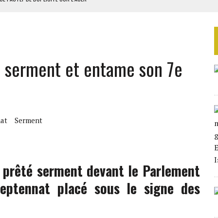
RIEN DE DÉVELOPPEMENT
 DU PROJET SÉNÉGALO-MAURITANIEN
 LA GRANDE CÔTE D’IVOIRE
e serment et entame son 7e
OUR L’INDÉPENDANCE
at
Serment
a prêté serment devant le Parlement
eptennat placé sous le signe des