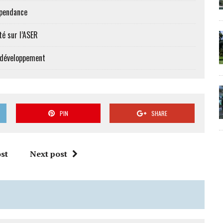
épendance
té sur l’ASER
e développement
PIN
SHARE
st
Next post