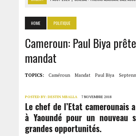
7 AOÛT 2026
|
LE PREMIER MINISTRE GUINÉEN SALUE LE MODÈLE IVOI
7 AOÛT 2026
|
GAZ GTA : KOSMOS ENERGY ACTUALISE L’AVANCEMENT
HOME
POLITIQUE
7 AOÛT 2026
|
OUATTARA APPELLE À L’UNION NATIONALE POUR BÂTIR
Cameroun: Paul Biya prêt
7 AOÛT 2026
|
CÔTE D’IVOIRE : OUATTARA GRACIE 4 661 DÉTENUS P
mandat
TOPICS:
Caméroun
Mandat
Paul Biya
Septenn
POSTED BY:
DESTIN MBALLA
7 NOVEMBRE 2018
Le chef de l’Etat camerounais 
à Yaoundé pour un nouveau s
grandes opportunités.