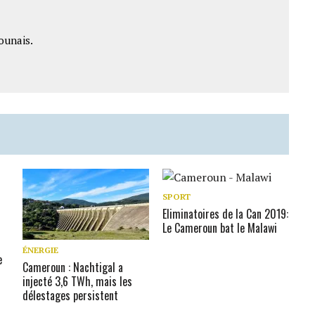
ounais.
SPORT
Eliminatoires de la Can 2019:
S
Le Cameroun bat le Malawi
n
ÉNERGIE
e
Cameroun : Nachtigal a
injecté 3,6 TWh, mais les
délestages persistent