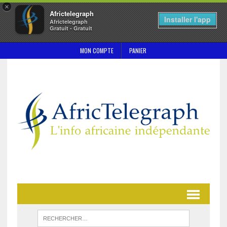
×
Africtelegraph
Installer l'app
Africtelegraph
Gratuit - Gratuit
MON COMPTE
PANIER