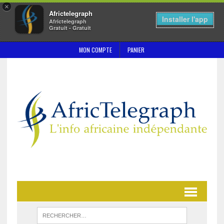
×
Africtelegraph
Installer l'app
Africtelegraph
Gratuit - Gratuit
MON COMPTE
PANIER