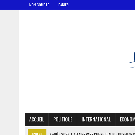
MON COMPTE
PANIER
ACCUEIL
POLITIQUE
INTERNATIONAL
ECONOM
URGENT:
9 AOÛT 2026
|
AFFAIRE PAPE CHEIKH DIALLO : OUSMANE 