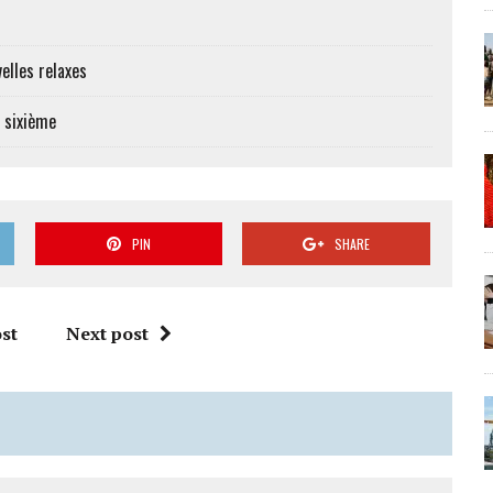
elles relaxes
e sixième
PIN
SHARE
st
Next post