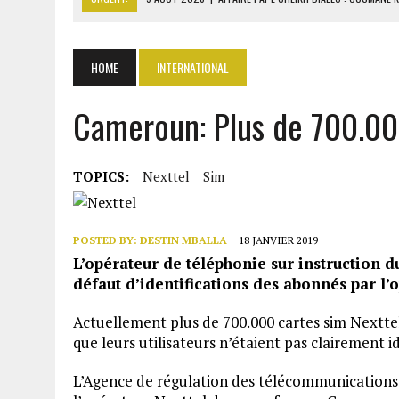
9 AOÛT 2026
|
GABON : 46 000 ÉLÈVES DU PRIMAIRE AFFECTÉS EN CL
9 AOÛT 2026
|
ASSALA À DAMAS : UN CONCERT QUI RAVIVE LES FRAC
HOME
INTERNATIONAL
9 AOÛT 2026
|
AÏSSATA TALL SALL RÉVÈLE LES COULISSES DIPLOMAT
Cameroun: Plus de 700.000
9 AOÛT 2026
|
ITURI : 13 CIVILS TUÉS ET UN VILLAGE INCENDIÉ PAR L
TOPICS:
Nexttel
Sim
POSTED BY:
DESTIN MBALLA
18 JANVIER 2019
L’opérateur de téléphonie sur instruction 
défaut d’identifications des abonnés par l’
Actuellement plus de 700.000 cartes sim Nexttel
que leurs utilisateurs n’étaient pas clairement 
L’Agence de régulation des télécommunications